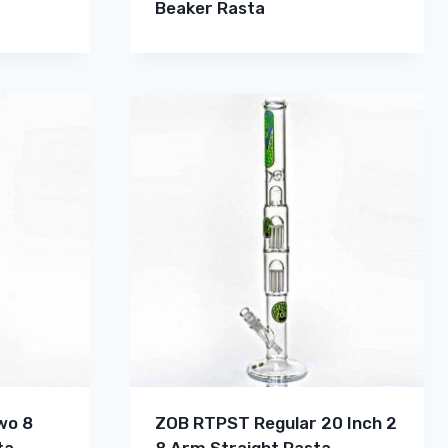
Beaker Rasta
wo 8
ZOB RTPST Regular 20 Inch 2
ta
8 Arm Straight Rasta