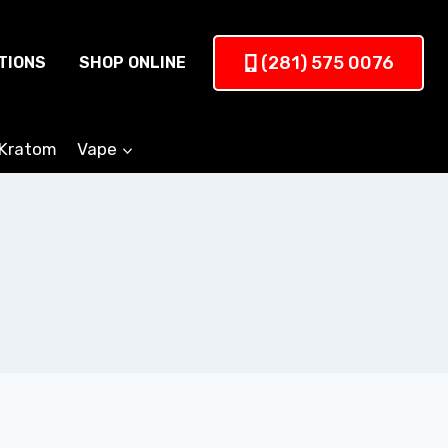
(281) 575 0076
TIONS
SHOP ONLINE
Kratom
Vape